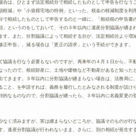
場合は、ひとまず法定相続分で相続したものとして申告を行なう
額軽減」や「小規模宅地の特例」といった、税金の軽減制度を利
分で相続したものとして申告するのと一緒に、「相続税の申告書
続」というのをしておいて、その３年以内に遺産分割協議が纏ま
ます。また、分割協議によって相続する分が、法定相続分より増
修正申告」、減る場合は「更正の請求」という手続ができます。
て協議を行なう必要もないのですが、再来年の４月１日から、不
なったので、相続財産に、土地や建物など不動産があると知った
出てきます。３年以内に分割協議が纏まらない場合は、法務局に
ること、を申請すれば、義務を履行したとみなされる制度が設け
時的なものなので、分割協議が纏ったら、３年以内に名義変更の
少なく済みますが、実は纏まらないどころか、協議そのものが行
す。遺産分割協議が行われないまま、さらに、別の相続が発生す