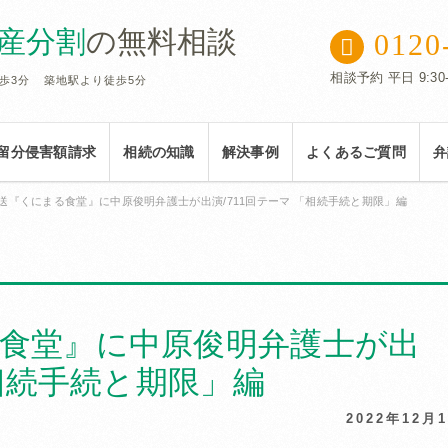
遺産分割
の無料相談
0120
相談予約 平日 9:30-
歩3分
築地駅より徒歩5分
留分侵害額請求
相続の知識
解決事例
よくあるご質問
弁
送『くにまる食堂』に中原俊明弁護士が出演/711回テーマ 「相続手続と期限」編
食堂』に中原俊明弁護士が出
「相続手続と期限」編
2022年12月