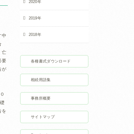
2020年
2019年
2018年
す中
合
。亡
必要
各種書式ダウンロード
告が
相続用語集
０
事務所概要
礎
告を
サイトマップ