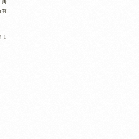
、所
所有
纏ま