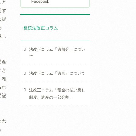
Facebook
こと
用す
の提
れ
相続法改正コラム
減し
法改正コラム「遺留分」につい
て
動産
とき
法改正コラム「遺言」について
、相
られ
法改正コラム「預金の払い戻し
登記
制度、遺産の一部分割」
なわ
る