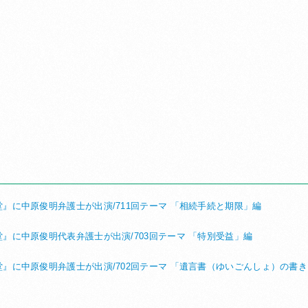
』に中原俊明弁護士が出演/711回テーマ 「相続手続と期限」編
』に中原俊明代表弁護士が出演/703回テーマ 「特別受益」編
』に中原俊明弁護士が出演/702回テーマ 「遺言書（ゆいごんしょ）の書き